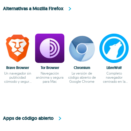
Alternativas a Mozilla Firefox
Brave Browser
Tor Browser
Chromium
LibreWolf
Un navegador sin
Navegación
La versión de
Completo
publicidad
anónima y segura
código abierto de
navegador
cómodo y seguro
para Mac
Google Chrome
centrado en la
basado en
privacidad y la
Chromium
seguridad
Apps de código abierto