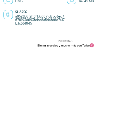
DMG
147.45 MB
SHA256
a0523b6f2f10f13c6071d8b53ed7
678193d693febd8a5d4fd8d7417
b3c661045
PUBLICIDAD
Elimina anuncios y mucho más con Turbo