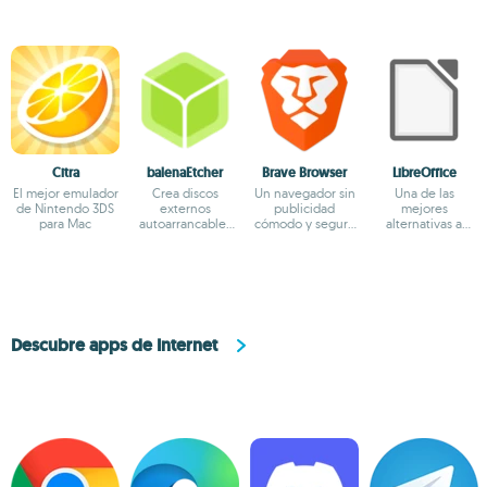
Citra
balenaEtcher
Brave Browser
LibreOffice
El mejor emulador
Crea discos
Un navegador sin
Una de las
de Nintendo 3DS
externos
publicidad
mejores
para Mac
autoarrancables
cómodo y seguro
alternativas a
en Mac
basado en
Microsoft Office
Chromium
Descubre apps de Internet