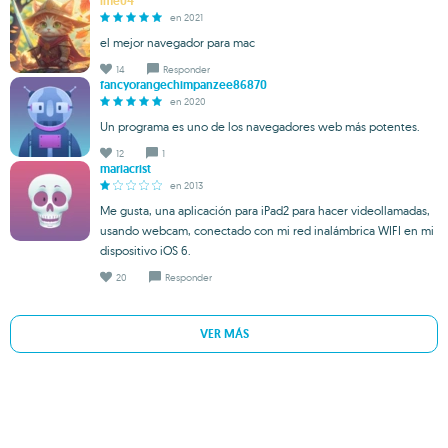
ime04
en 2021
el mejor navegador para mac
14
Responder
fancyorangechimpanzee86870
en 2020
Un programa es uno de los navegadores web más potentes.
12
1
mariacrist
en 2013
Me gusta, una aplicación para iPad2 para hacer videollamadas,
usando webcam, conectado con mi red inalámbrica WIFI en mi
dispositivo iOS 6.
20
Responder
VER MÁS