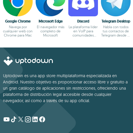
Google Chrome
Microsoft Edge
Discord
Telegram Desktop
Navega por
El navegador más
La plataforma líder
Habla con todos
cualquier web con
completo de
en VoIP para
tus contactos de
Chrome para Mac
Microsoft
comunidades
Telegram desde el
online
Mac
Uptodown es una app store multiplataforma especializada en
Android. Nuestro objetivo es proporcionar acceso libre y gratuito a
un gran catálogo de aplicaciones sin restricciones, ofreciendo una
plataforma de distribución legal accesible desde cualquier
navegador, así como a través de su app oficial.